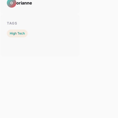
orianne
O
TAGS
High Tech