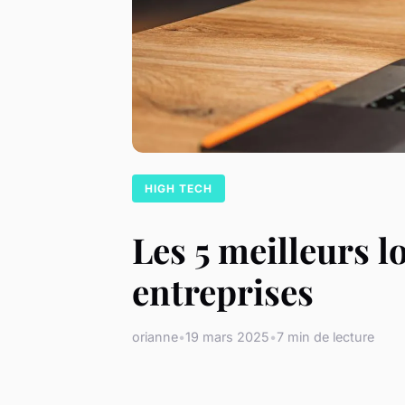
HIGH TECH
Les 5 meilleurs l
entreprises
orianne
•
19 mars 2025
•
7 min de lecture