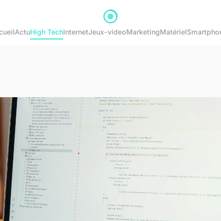
cueil
Actu
High Tech
Internet
Jeux-video
Marketing
Matériel
Smartpho