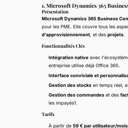
1. Microsoft Dynamics 365 Busines
Présentation
Microsoft Dynamics 365 Business Cen
pour les PME. Elle couvre tous les aspe
d'approvisionnement
, et des
projets
.
Fonctionnalités Clés
Intégration native
avec l'écosystème 
entreprise utilise déjà Office 365.
Interface conviviale et personnalis
Gestion des stocks
en temps réel, av
Gestion des commandes
et des
fac
les impayés1.
Tarifs
À partir de
59 € par utilisateur/mois